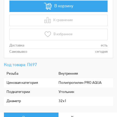
В корзину
К сравнению
В сравнении
В избранное
Доставка
есть
Самовывоз
сегодня
Код товара: П697
Рeзьба
Внутренняя
Ценовая категория
Полипропилен PRO AQUA
Подкатeгории
Угольник
Диaметр
32х1