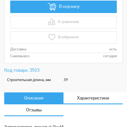
В корзину
К сравнению
В сравнении
В избранное
Доставка
есть
Самовывоз
сегодня
Код товара: З503
Строительная длина, мм
39
Описание
Характеристики
Отзывы