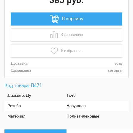
385 руб.
В корзину
К сравнению
В сравнении
В избранное
Доставка
есть
Самовывоз
сегодня
Код товара: П471
Диаметр, Ду
1х40
Рeзьбa
Наружная
Мaтериaл
Полиэтиленовые