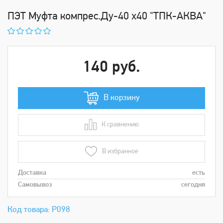
ПЭТ Муфта компрес.Ду-40 х40 "ТПК-АКВА"
140 руб.
В корзину
К сравнению
В сравнении
В избранное
Доставка
есть
Самовывоз
сегодня
Код товара: Р098